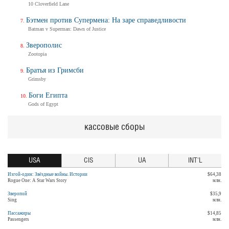
10 Cloverfield Lane
Бэтмен против Супермена: На заре справедливости
Batman v Superman: Dawn of Justice
Зверополис
Zootopia
Братья из Гримсби
Grimsby
Боги Египта
Gods of Egypt
кассовые сборы
USA
CIS
UA
INT'L
Изгой-один: Звёздные войны. Истории
$64,38
Rogue One: A Star Wars Story
млн.
Зверопой
$35,9
Sing
млн.
Пассажиры
$14,85
Passengers
млн.