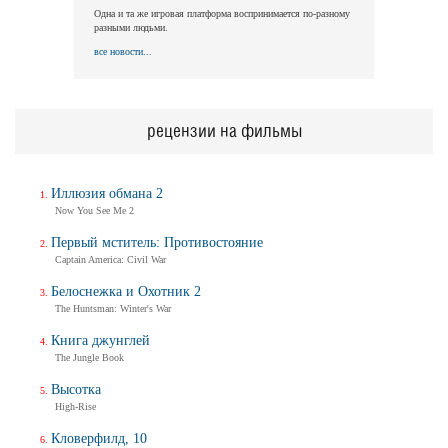
Одна и та же игровая платформа воспринимается по-разному
разными людьми.
все новости...
рецензии на фильмы
Иллюзия обмана 2
Now You See Me 2
Первый мститель: Противостояние
Captain America: Civil War
Белоснежка и Охотник 2
The Huntsman: Winter's War
Книга джунглей
The Jungle Book
Высотка
High-Rise
Кловерфилд, 10