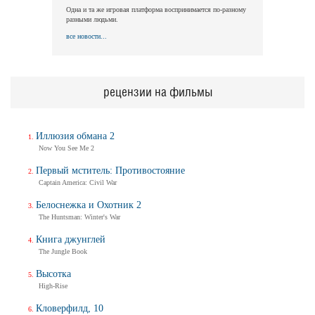
Одна и та же игровая платформа воспринимается по-разному
разными людьми.
все новости...
рецензии на фильмы
Иллюзия обмана 2
Now You See Me 2
Первый мститель: Противостояние
Captain America: Civil War
Белоснежка и Охотник 2
The Huntsman: Winter's War
Книга джунглей
The Jungle Book
Высотка
High-Rise
Кловерфилд, 10