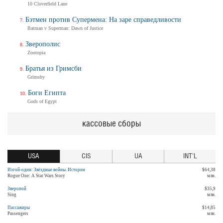
10 Cloverfield Lane
Бэтмен против Супермена: На заре справедливости
Batman v Superman: Dawn of Justice
Зверополис
Zootopia
Братья из Гримсби
Grimsby
Боги Египта
Gods of Egypt
кассовые сборы
USA
CIS
UA
INT'L
Изгой-один: Звёздные войны. Истории
$64,38
Rogue One: A Star Wars Story
млн.
Зверопой
$35,9
Sing
млн.
Пассажиры
$14,85
Passengers
млн.