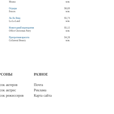
Moana
млн.
Ограды
$6,69
Fences
млн.
Ла-Ла Ленд
$5,73
La La Land
млн.
Новогодний корпоратив
$5,12
Office Christmas Party
млн.
Призрачная красота
$4,28
Collateral Beauty
млн.
РСОНЫ
РАЗНОЕ
сок актеров
Почта
сок актрис
Реклама
сок режиссеров
Карта сайта