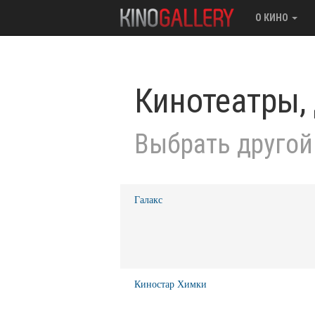
О КИНО
Кинотеатры,
Выбрать другой
Галакс
Киностар Химки