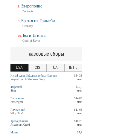
Зверополис
Zootopia
Братья из Гримсби
Grimsby
Боги Египта
Gods of Egypt
кассовые сборы
USA
CIS
UA
INT'L
Изгой-один: Звёздные войны. Истории
$64,38
Rogue One: A Star Wars Story
млн.
Зверопой
$35,9
Sing
млн.
Пассажиры
$14,85
Passengers
млн.
Почему он?
$11,05
Why Him?
млн.
Кредо убийцы
$10,28
Assassin's Creed
млн.
Моана
$7,4