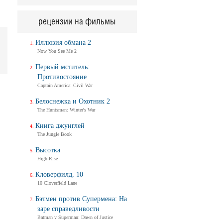
рецензии на фильмы
Иллюзия обмана 2
Now You See Me 2
Первый мститель:
Противостояние
Captain America: Civil War
Белоснежка и Охотник 2
The Huntsman: Winter's War
Книга джунглей
The Jungle Book
Высотка
High-Rise
Кловерфилд, 10
10 Cloverfield Lane
Бэтмен против Супермена: На
заре справедливости
Batman v Superman: Dawn of Justice