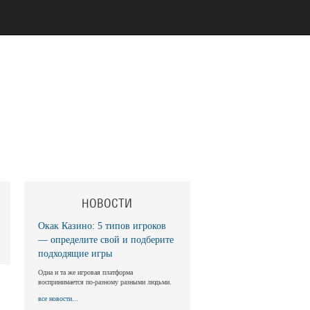
НОВОСТИ
Окак Казино: 5 типов игроков
— определите свой и подберите
подходящие игры
Одна и та же игровая платформа
воспринимается по-разному разными людьми.
все новости...