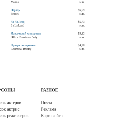
Moana
млн.
Ограды
$6,69
Fences
млн.
Ла-Ла Ленд
$5,73
La La Land
млн.
Новогодний корпоратив
$5,12
Office Christmas Party
млн.
Призрачная красота
$4,28
Collateral Beauty
млн.
РСОНЫ
РАЗНОЕ
сок актеров
Почта
сок актрис
Реклама
сок режиссеров
Карта сайта