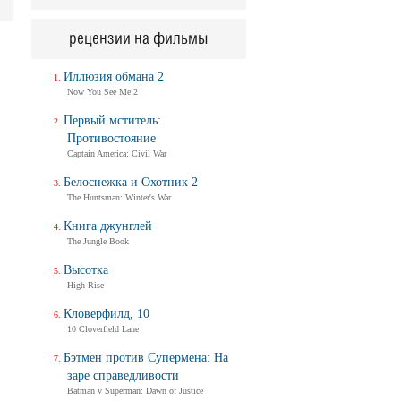
рецензии на фильмы
Иллюзия обмана 2
Now You See Me 2
Первый мститель:
Противостояние
Captain America: Civil War
Белоснежка и Охотник 2
The Huntsman: Winter's War
Книга джунглей
The Jungle Book
Высотка
High-Rise
Кловерфилд, 10
10 Cloverfield Lane
Бэтмен против Супермена: На
заре справедливости
Batman v Superman: Dawn of Justice