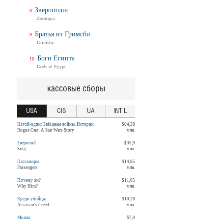
Зверополис
Zootopia
Братья из Гримсби
Grimsby
Боги Египта
Gods of Egypt
кассовые сборы
USA
CIS
UA
INT'L
Изгой-один: Звёздные войны. Истории
$64,38
Rogue One: A Star Wars Story
млн.
Зверопой
$35,9
Sing
млн.
Пассажиры
$14,85
Passengers
млн.
Почему он?
$11,05
Why Him?
млн.
Кредо убийцы
$10,28
Assassin's Creed
млн.
Моана
$7,4