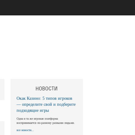
НОВОСТИ
Окак Казино: 5 типов игроков
— определите свой и подберите
подходящие игры
Одна и та же игровая платформа
воспринимается по-разному разными людьми.
все новости...