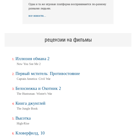
Одна и та же игровая платформа воспринимается по-разному
разными людьми.
все новости...
рецензии на фильмы
Иллюзия обмана 2
Now You See Me 2
Первый мститель: Противостояние
Captain America: Civil War
Белоснежка и Охотник 2
The Huntsman: Winter's War
Книга джунглей
The Jungle Book
Высотка
High-Rise
Кловерфилд, 10