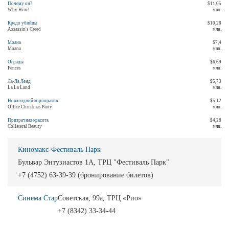
Почему он?
$11,05
Why Him?
млн.
Кредо убийцы
$10,28
Assassin's Creed
млн.
Моана
$7,4
Moana
млн.
Ограды
$6,69
Fences
млн.
Ла-Ла Ленд
$5,73
La La Land
млн.
Новогодний корпоратив
$5,12
Office Christmas Party
млн.
Призрачная красота
$4,28
Collateral Beauty
млн.
Киномакс-Фестиваль Парк
Бульвар Энтузиастов 1А, ТРЦ "Фестиваль Парк"
+7 (4752) 63-39-39 (бронирование билетов)
Синема Стар
Советская, 99а, ТРЦ «Рио»
+7 (8342) 33-34-44