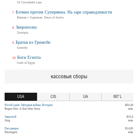
10 Cloverfield Lane
Бэтмен против Супермена: На заре справедливости
Batman v Superman: Dawn of Justice
Зверополис
Zootopia
Братья из Гримсби
Grimsby
Боги Египта
Gods of Egypt
кассовые сборы
USA
CIS
UA
INT'L
Изгой-один: Звёздные войны. Истории
$64,38
Rogue One: A Star Wars Story
млн.
Зверопой
$35,9
Sing
млн.
Пассажиры
$14,85
Passengers
млн.