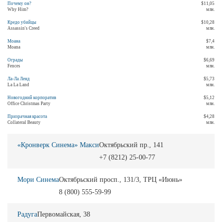
Почему он?
$11,05
Why Him?
млн.
Кредо убийцы
$10,28
Assassin's Creed
млн.
Моана
$7,4
Moana
млн.
Ограды
$6,69
Fences
млн.
Ла-Ла Ленд
$5,73
La La Land
млн.
Новогодний корпоратив
$5,12
Office Christmas Party
млн.
Призрачная красота
$4,28
Collateral Beauty
млн.
«Кронверк Синема» Макси
Октябрьский пр., 141
+7 (8212) 25-00-77
Мори Синема
Октябрьский просп., 131/3, ТРЦ «Июнь»
8 (800) 555-59-99
Радуга
Первомайская, 38