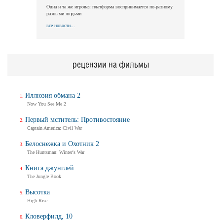
Одна и та же игровая платформа воспринимается по-разному
разными людьми.
все новости...
рецензии на фильмы
Иллюзия обмана 2
Now You See Me 2
Первый мститель: Противостояние
Captain America: Civil War
Белоснежка и Охотник 2
The Huntsman: Winter's War
Книга джунглей
The Jungle Book
Высотка
High-Rise
Кловерфилд, 10