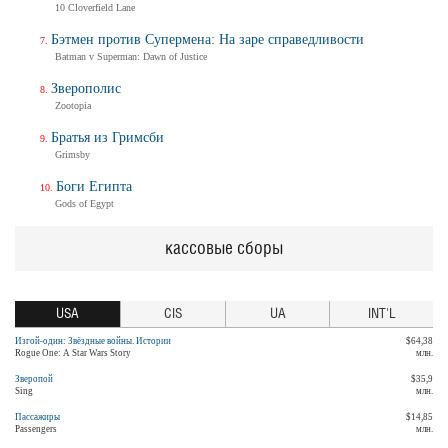
10 Cloverfield Lane
Бэтмен против Супермена: На заре справедливости
Batman v Superman: Dawn of Justice
Зверополис
Zootopia
Братья из Гримсби
Grimsby
Боги Египта
Gods of Egypt
кассовые сборы
USA
CIS
UA
INT'L
Изгой-один: Звёздные войны. Истории
$64,38
Rogue One: A Star Wars Story
млн.
Зверопой
$35,9
Sing
млн.
Пассажиры
$14,85
Passengers
млн.