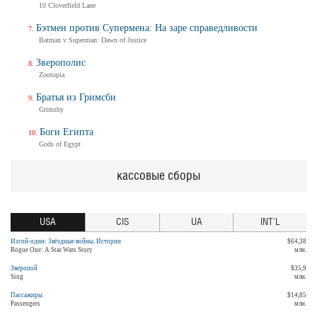
10 Cloverfield Lane
Бэтмен против Супермена: На заре справедливости
Batman v Superman: Dawn of Justice
Зверополис
Zootopia
Братья из Гримсби
Grimsby
Боги Египта
Gods of Egypt
кассовые сборы
USA
CIS
UA
INT'L
Изгой-один: Звёздные войны. Истории
$64,38
Rogue One: A Star Wars Story
млн.
Зверопой
$35,9
Sing
млн.
Пассажиры
$14,85
Passengers
млн.