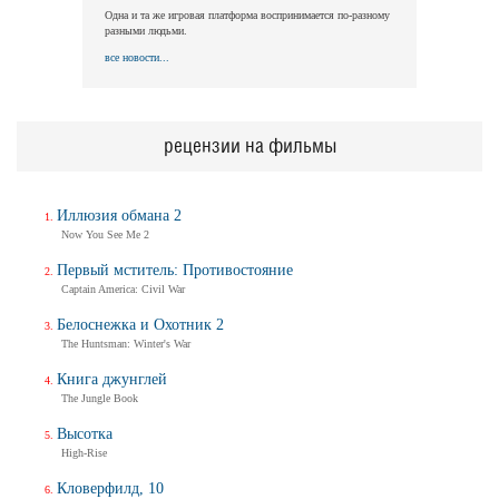
Одна и та же игровая платформа воспринимается по-разному
разными людьми.
все новости...
рецензии на фильмы
Иллюзия обмана 2
Now You See Me 2
Первый мститель: Противостояние
Captain America: Civil War
Белоснежка и Охотник 2
The Huntsman: Winter's War
Книга джунглей
The Jungle Book
Высотка
High-Rise
Кловерфилд, 10