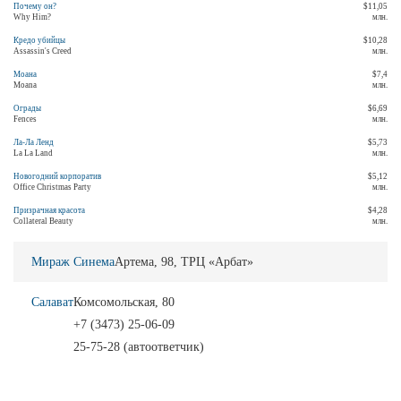
Почему он?
$11,05
Why Him?
млн.
Кредо убийцы
$10,28
Assassin's Creed
млн.
Моана
$7,4
Moana
млн.
Ограды
$6,69
Fences
млн.
Ла-Ла Ленд
$5,73
La La Land
млн.
Новогодний корпоратив
$5,12
Office Christmas Party
млн.
Призрачная красота
$4,28
Collateral Beauty
млн.
Мираж Синема
Артема, 98, ТРЦ «Арбат»
Салават
Комсомольская, 80
+7 (3473) 25-06-09
25-75-28 (автоответчик)