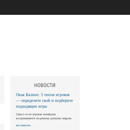
НОВОСТИ
Окак Казино: 5 типов игроков
— определите свой и подберите
подходящие игры
Одна и та же игровая платформа
воспринимается по-разному разными людьми.
все новости...