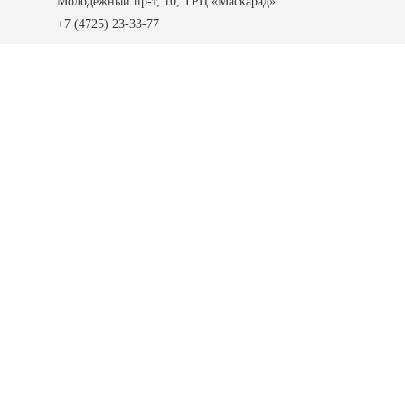
Молодежный пр-т, 10, ТРЦ «Маскарад»
+7 (4725) 23-33-77