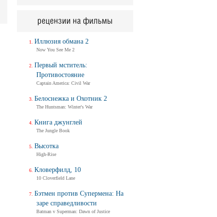
рецензии на фильмы
Иллюзия обмана 2
Now You See Me 2
Первый мститель:
Противостояние
Captain America: Civil War
Белоснежка и Охотник 2
The Huntsman: Winter's War
Книга джунглей
The Jungle Book
Высотка
High-Rise
Кловерфилд, 10
10 Cloverfield Lane
Бэтмен против Супермена: На
заре справедливости
Batman v Superman: Dawn of Justice