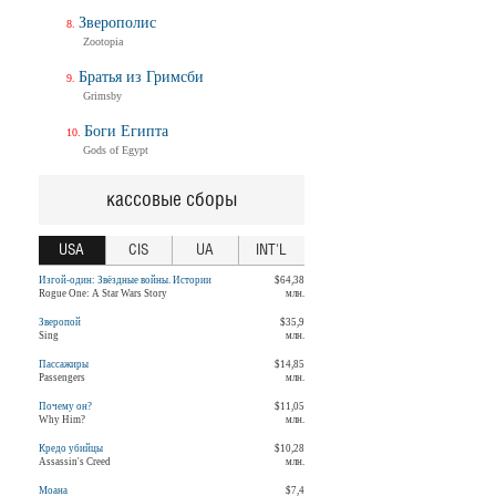
Зверополис
Zootopia
Братья из Гримсби
Grimsby
Боги Египта
Gods of Egypt
кассовые сборы
USA
CIS
UA
INT'L
Изгой-один: Звёздные войны. Истории
$64,38
Rogue One: A Star Wars Story
млн.
Зверопой
$35,9
Sing
млн.
Пассажиры
$14,85
Passengers
млн.
Почему он?
$11,05
Why Him?
млн.
Кредо убийцы
$10,28
Assassin's Creed
млн.
Моана
$7,4