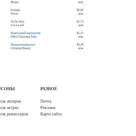
Moana
млн.
Ограды
$6,69
Fences
млн.
Ла-Ла Ленд
$5,73
La La Land
млн.
Новогодний корпоратив
$5,12
Office Christmas Party
млн.
Призрачная красота
$4,28
Collateral Beauty
млн.
РСОНЫ
РАЗНОЕ
сок актеров
Почта
сок актрис
Реклама
сок режиссеров
Карта сайта