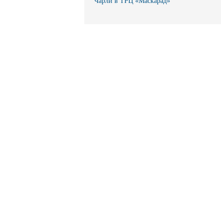
Чарли в ТРЦ «Маскарад»