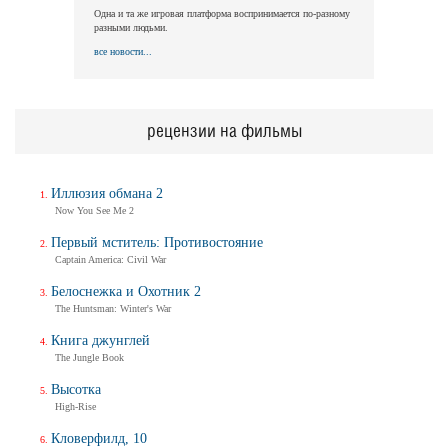
Одна и та же игровая платформа воспринимается по-разному
разными людьми.
все новости...
рецензии на фильмы
Иллюзия обмана 2
Now You See Me 2
Первый мститель: Противостояние
Captain America: Civil War
Белоснежка и Охотник 2
The Huntsman: Winter's War
Книга джунглей
The Jungle Book
Высотка
High-Rise
Кловерфилд, 10