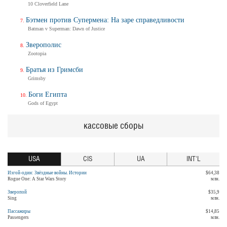
10 Cloverfield Lane
Бэтмен против Супермена: На заре справедливости
Batman v Superman: Dawn of Justice
Зверополис
Zootopia
Братья из Гримсби
Grimsby
Боги Египта
Gods of Egypt
кассовые сборы
USA
CIS
UA
INT'L
Изгой-один: Звёздные войны. Истории
$64,38
Rogue One: A Star Wars Story
млн.
Зверопой
$35,9
Sing
млн.
Пассажиры
$14,85
Passengers
млн.