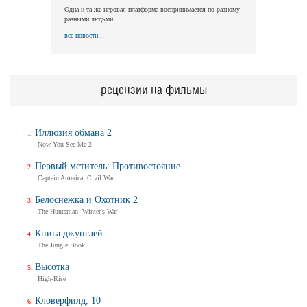
Одна и та же игровая платформа воспринимается по-разному
разными людьми.
все новости...
рецензии на фильмы
Иллюзия обмана 2
Now You See Me 2
Первый мститель: Противостояние
Captain America: Civil War
Белоснежка и Охотник 2
The Huntsman: Winter's War
Книга джунглей
The Jungle Book
Высотка
High-Rise
Кловерфилд, 10