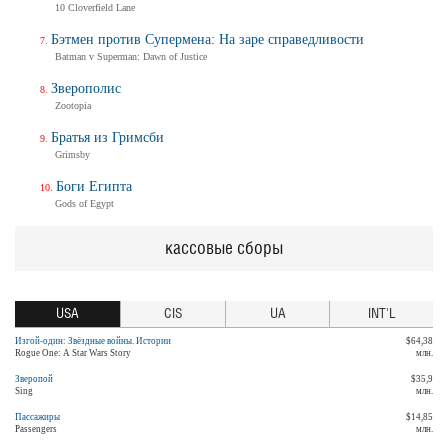
10 Cloverfield Lane
Бэтмен против Супермена: На заре справедливости
Batman v Superman: Dawn of Justice
Зверополис
Zootopia
Братья из Гримсби
Grimsby
Боги Египта
Gods of Egypt
кассовые сборы
USA
CIS
UA
INT'L
Изгой-один: Звёздные войны. Истории
$64,38
Rogue One: A Star Wars Story
млн.
Зверопой
$35,9
Sing
млн.
Пассажиры
$14,85
Passengers
млн.