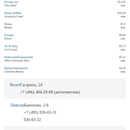
Почему он?
$11,05
Why Him?
млн.
Кредо убийцы
$10,28
Assassin's Creed
млн.
Моана
$7,4
Moana
млн.
Ограды
$6,69
Fences
млн.
Ла-Ла Ленд
$5,73
La La Land
млн.
Новогодний корпоратив
$5,12
Office Christmas Party
млн.
Призрачная красота
$4,28
Collateral Beauty
млн.
Взлет
Гагарина, 24
+7 (496) 484-29-08 (автоответчик)
Люксор
Баженова, 2-Б
+7 (495) 926-03-31
926-03-32