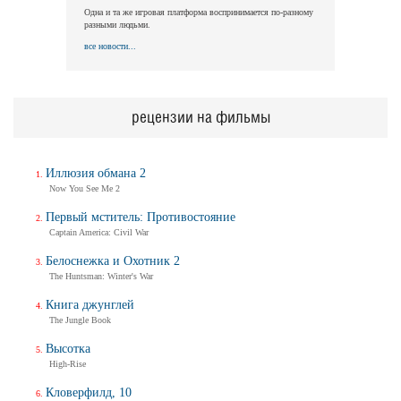
Одна и та же игровая платформа воспринимается по-разному
разными людьми.
все новости...
рецензии на фильмы
Иллюзия обмана 2
Now You See Me 2
Первый мститель: Противостояние
Captain America: Civil War
Белоснежка и Охотник 2
The Huntsman: Winter's War
Книга джунглей
The Jungle Book
Высотка
High-Rise
Кловерфилд, 10