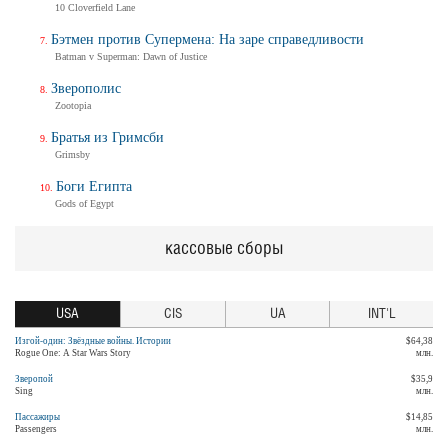
10 Cloverfield Lane
Бэтмен против Супермена: На заре справедливости
Batman v Superman: Dawn of Justice
Зверополис
Zootopia
Братья из Гримсби
Grimsby
Боги Египта
Gods of Egypt
кассовые сборы
USA
CIS
UA
INT'L
Изгой-один: Звёздные войны. Истории
$64,38
Rogue One: A Star Wars Story
млн.
Зверопой
$35,9
Sing
млн.
Пассажиры
$14,85
Passengers
млн.