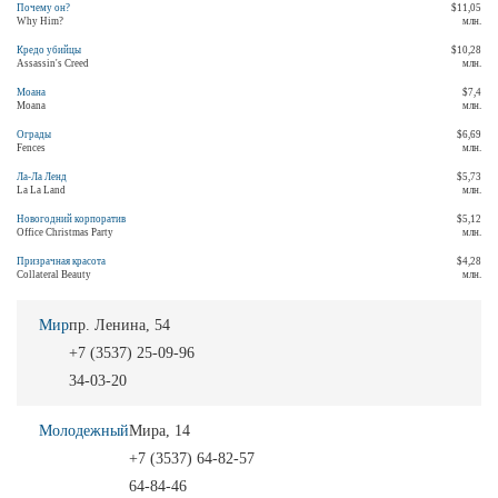
Почему он?
$11,05
Why Him?
млн.
Кредо убийцы
$10,28
Assassin's Creed
млн.
Моана
$7,4
Moana
млн.
Ограды
$6,69
Fences
млн.
Ла-Ла Ленд
$5,73
La La Land
млн.
Новогодний корпоратив
$5,12
Office Christmas Party
млн.
Призрачная красота
$4,28
Collateral Beauty
млн.
Мир
пр. Ленина, 54
+7 (3537) 25-09-96
34-03-20
Молодежный
Мира, 14
+7 (3537) 64-82-57
64-84-46