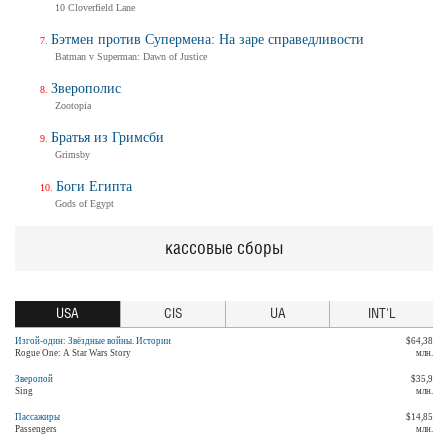
10 Cloverfield Lane
Бэтмен против Супермена: На заре справедливости
Batman v Superman: Dawn of Justice
Зверополис
Zootopia
Братья из Гримсби
Grimsby
Боги Египта
Gods of Egypt
кассовые сборы
USA
CIS
UA
INT'L
Изгой-один: Звёздные войны. Истории
$64,38
Rogue One: A Star Wars Story
млн.
Зверопой
$35,9
Sing
млн.
Пассажиры
$14,85
Passengers
млн.