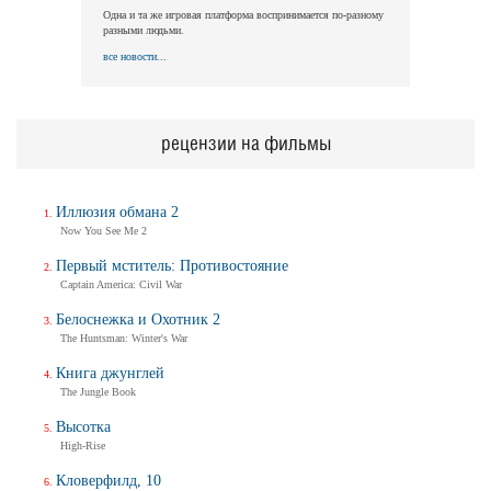
Одна и та же игровая платформа воспринимается по-разному
разными людьми.
все новости...
рецензии на фильмы
Иллюзия обмана 2
Now You See Me 2
Первый мститель: Противостояние
Captain America: Civil War
Белоснежка и Охотник 2
The Huntsman: Winter's War
Книга джунглей
The Jungle Book
Высотка
High-Rise
Кловерфилд, 10