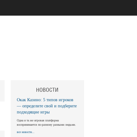
НОВОСТИ
Окак Казино: 5 типов игроков
— определите свой и подберите
подходящие игры
Одна и та же игровая платформа
воспринимается по-разному разными людьми.
все новости...