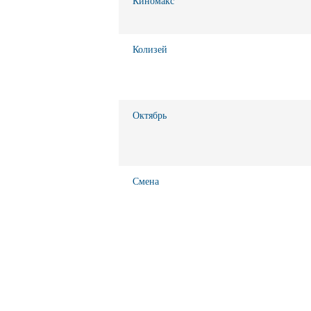
Киномакс
Колизей
Октябрь
Смена