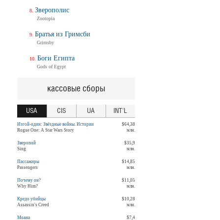
Зверополис
Zootopia
Братья из Гримсби
Grimsby
Боги Египта
Gods of Egypt
кассовые сборы
USA
CIS
UA
INT'L
Изгой-один: Звёздные войны. Истории
$64,38
Rogue One: A Star Wars Story
млн.
Зверопой
$35,9
Sing
млн.
Пассажиры
$14,85
Passengers
млн.
Почему он?
$11,05
Why Him?
млн.
Кредо убийцы
$10,28
Assassin's Creed
млн.
Моана
$7,4