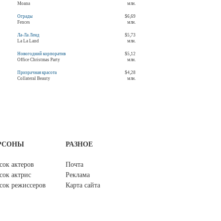
Moana
млн.
Ограды
$6,69
Fences
млн.
Ла-Ла Ленд
$5,73
La La Land
млн.
Новогодний корпоратив
$5,12
Office Christmas Party
млн.
Призрачная красота
$4,28
Collateral Beauty
млн.
РСОНЫ
РАЗНОЕ
сок актеров
Почта
сок актрис
Реклама
сок режиссеров
Карта сайта