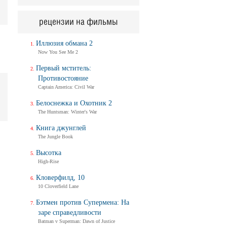
рецензии на фильмы
Иллюзия обмана 2
Now You See Me 2
Первый мститель:
Противостояние
Captain America: Civil War
Белоснежка и Охотник 2
The Huntsman: Winter's War
Книга джунглей
The Jungle Book
Высотка
High-Rise
Кловерфилд, 10
10 Cloverfield Lane
Бэтмен против Супермена: На
заре справедливости
Batman v Superman: Dawn of Justice