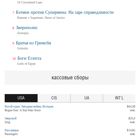
10 Cloverfield Lane
Бэтмен против Супермена: На заре справедливости
Batman v Superman: Dawn of Justice
Зверополис
Zootopia
Братья из Гримсби
Grimsby
Боги Египта
Gods of Egypt
кассовые сборы
USA
CIS
UA
INT'L
Изгой-один: Звёздные войны. Истории
$64,38
Rogue One: A Star Wars Story
млн.
Зверопой
$35,9
Sing
млн.
Пассажиры
$14,85
Passengers
млн.