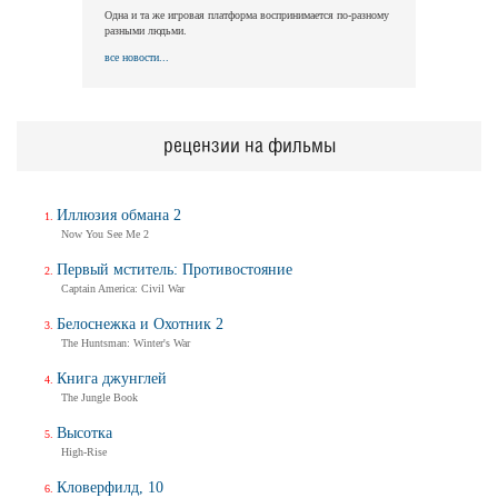
Одна и та же игровая платформа воспринимается по-разному
разными людьми.
все новости...
рецензии на фильмы
Иллюзия обмана 2
Now You See Me 2
Первый мститель: Противостояние
Captain America: Civil War
Белоснежка и Охотник 2
The Huntsman: Winter's War
Книга джунглей
The Jungle Book
Высотка
High-Rise
Кловерфилд, 10