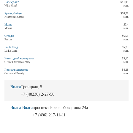
Почему он?
$11,05
Why Him?
млн.
Кредо убийцы
$10,28
Assassin's Creed
млн.
Моана
$7,4
Moana
млн.
Ограды
$6,69
Fences
млн.
Ла-Ла Ленд
$5,73
La La Land
млн.
Новогодний корпоратив
$5,12
Office Christmas Party
млн.
Призрачная красота
$4,28
Collateral Beauty
млн.
Волга
Троицкая, 5
+7 (48236) 2-27-56
Волга-Волга
проспект Боголюбова, дом 24а
+7 (496) 217-11-11