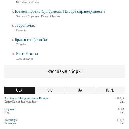
10 Cloverfield Lane
Бэтмен против Супермена: На заре справедливости
Batman v Superman: Dawn of Justice
Зверополис
Zootopia
Братья из Гримсби
Grimsby
Боги Египта
Gods of Egypt
кассовые сборы
USA
CIS
UA
INT'L
Изгой-один: Звёздные войны. Истории
$64,38
Rogue One: A Star Wars Story
млн.
Зверопой
$35,9
Sing
млн.
Пассажиры
$14,85
Passengers
млн.