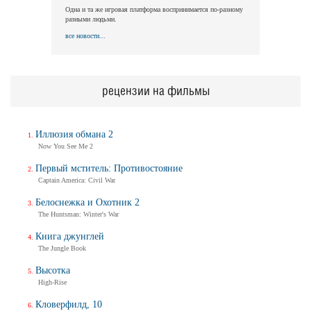
Одна и та же игровая платформа воспринимается по-разному
разными людьми.
все новости...
рецензии на фильмы
Иллюзия обмана 2
Now You See Me 2
Первый мститель: Противостояние
Captain America: Civil War
Белоснежка и Охотник 2
The Huntsman: Winter's War
Книга джунглей
The Jungle Book
Высотка
High-Rise
Кловерфилд, 10