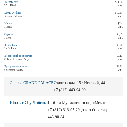
Почему он?
$11,05
Why Him?
млн.
Кредо убийцы
$10,28
Assassin's Creed
млн.
Моана
$7,4
Moana
млн.
Ограды
$6,69
Fences
млн.
Ла-Ла Ленд
$5,73
La La Land
млн.
Новогодний корпоратив
$5,12
Office Christmas Party
млн.
Призрачная красота
$4,28
Collateral Beauty
млн.
Cinema GRAND PALACE
Итальянская, 15 / Невский, 44
+7 (812) 449-94-99
Kinostar City Дыбенко
12-й км Мурманского ш., «Мега»
+7 (812) 313-05-29 (заказ билетов)
448-98-84