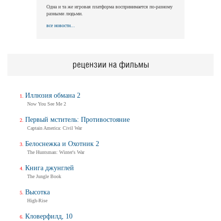
Одна и та же игровая платформа воспринимается по-разному
разными людьми.
все новости...
рецензии на фильмы
Иллюзия обмана 2
Now You See Me 2
Первый мститель: Противостояние
Captain America: Civil War
Белоснежка и Охотник 2
The Huntsman: Winter's War
Книга джунглей
The Jungle Book
Высотка
High-Rise
Кловерфилд, 10