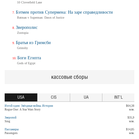
10 Cloverfield Lane
Бэтмен против Супермена: На заре справедливости
Batman v Superman: Dawn of Justice
Зверополис
Zootopia
Братья из Гримсби
Grimsby
Боги Египта
Gods of Egypt
кассовые сборы
USA
CIS
UA
INT'L
Изгой-один: Звёздные войны. Истории
$64,38
Rogue One: A Star Wars Story
млн.
Зверопой
$35,9
Sing
млн.
Пассажиры
$14,85
Passengers
млн.