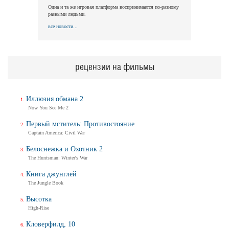
Одна и та же игровая платформа воспринимается по-разному
разными людьми.
все новости...
рецензии на фильмы
Иллюзия обмана 2
Now You See Me 2
Первый мститель: Противостояние
Captain America: Civil War
Белоснежка и Охотник 2
The Huntsman: Winter's War
Книга джунглей
The Jungle Book
Высотка
High-Rise
Кловерфилд, 10