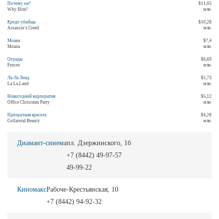
Почему он?
$11,05
Why Him?
млн.
Кредо убийцы
$10,28
Assassin's Creed
млн.
Моана
$7,4
Moana
млн.
Ограды
$6,69
Fences
млн.
Ла-Ла Ленд
$5,73
La La Land
млн.
Новогодний корпоратив
$5,12
Office Christmas Party
млн.
Призрачная красота
$4,28
Collateral Beauty
млн.
Диамант-синема
пл. Дзержинского, 1б
+7 (8442) 49-97-57
49-99-22
Киномакс
Рабоче-Крестьянская, 10
+7 (8442) 94-92-32