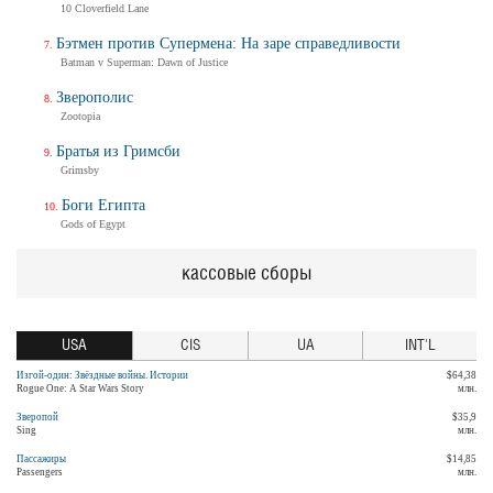
10 Cloverfield Lane
Бэтмен против Супермена: На заре справедливости
Batman v Superman: Dawn of Justice
Зверополис
Zootopia
Братья из Гримсби
Grimsby
Боги Египта
Gods of Egypt
кассовые сборы
USA
CIS
UA
INT'L
Изгой-один: Звёздные войны. Истории
$64,38
Rogue One: A Star Wars Story
млн.
Зверопой
$35,9
Sing
млн.
Пассажиры
$14,85
Passengers
млн.