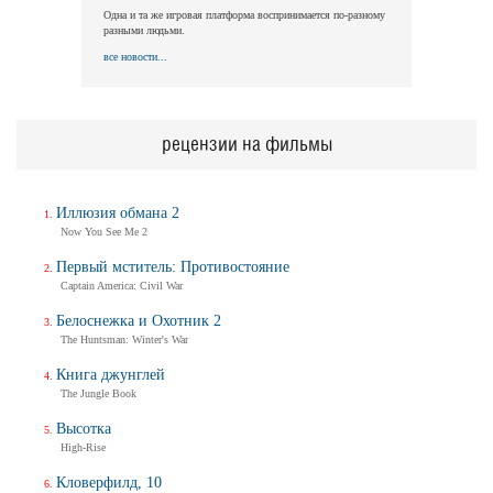
Одна и та же игровая платформа воспринимается по-разному
разными людьми.
все новости...
рецензии на фильмы
Иллюзия обмана 2
Now You See Me 2
Первый мститель: Противостояние
Captain America: Civil War
Белоснежка и Охотник 2
The Huntsman: Winter's War
Книга джунглей
The Jungle Book
Высотка
High-Rise
Кловерфилд, 10