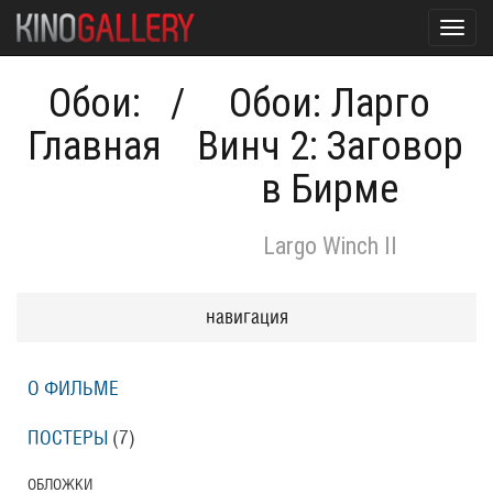
Toggl
navig
Обои:
/
Обои: Ларго
Главная
Винч 2: Заговор
в Бирме
Largo Winch II
навигация
О ФИЛЬМЕ
ПОСТЕРЫ
(7)
ОБЛОЖКИ