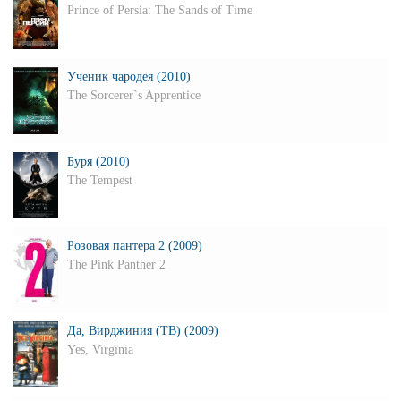
Prince of Persia: The Sands of Time
Ученик чародея (2010)
The Sorcerer`s Apprentice
Буря (2010)
The Tempest
Розовая пантера 2 (2009)
The Pink Panther 2
Да, Вирджиния (ТВ) (2009)
Yes, Virginia