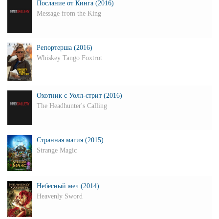
Послание от Кинга (2016)
Message from the King
Репортерша (2016)
Whiskey Tango Foxtrot
Охотник с Уолл-стрит (2016)
The Headhunter's Calling
Странная магия (2015)
Strange Magic
Небесный меч (2014)
Heavenly Sword