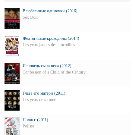
Влюбленные одиночки (2016)
Sex Doll
Желтоглазые крокодилы (2014)
Les yeux jaunes des crocodiles
Исповедь сына века (2012)
Confession of a Child of the Century
Глаза его матери (2011)
Les yeux de sa mère
Полисс (2011)
Polisse