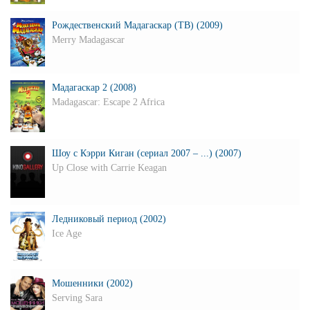
Рождественский Мадагаскар (ТВ) (2009)
Merry Madagascar
Мадагаскар 2 (2008)
Madagascar: Escape 2 Africa
Шоу с Кэрри Киган (сериал 2007 – ...) (2007)
Up Close with Carrie Keagan
Ледниковый период (2002)
Ice Age
Мошенники (2002)
Serving Sara