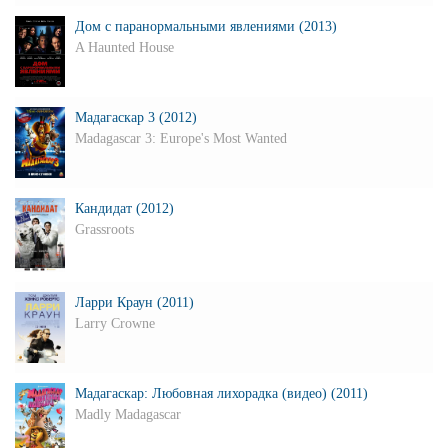
Дом с паранормальными явлениями (2013)
A Haunted House
Мадагаскар 3 (2012)
Madagascar 3: Europe's Most Wanted
Кандидат (2012)
Grassroots
Ларри Краун (2011)
Larry Crowne
Мадагаскар: Любовная лихорадка (видео) (2011)
Madly Madagascar