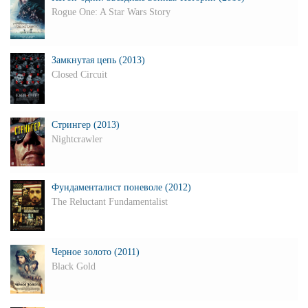
Rogue One: A Star Wars Story
Замкнутая цепь (2013)
Closed Circuit
Стрингер (2013)
Nightcrawler
Фундаменталист поневоле (2012)
The Reluctant Fundamentalist
Черное золото (2011)
Black Gold