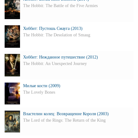
The Hobbit: The Battle of the Five Armies
Хоббит: Пустошь Смауга (2013)
The Hobbit: The Desolation of Smaug
Хоббит: Нежданное путешествие (2012)
The Hobbit: An Unexpected Journey
Милые кости (2009)
The Lovely Bones
Властелин колец: Возвращение Короля (2003)
The Lord of the Rings: The Return of the King