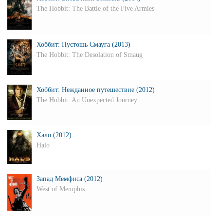
The Hobbit: The Battle of the Five Armies
Хоббит: Пустошь Смауга (2013)
The Hobbit: The Desolation of Smaug
Хоббит: Нежданное путешествие (2012)
The Hobbit: An Unexpected Journey
Хало (2012)
Halo
Запад Мемфиса (2012)
West of Memphis