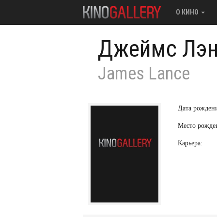
О КИНО
Джеймс Лэ
James Lance
Дата рожден
Место рожде
Карьера: