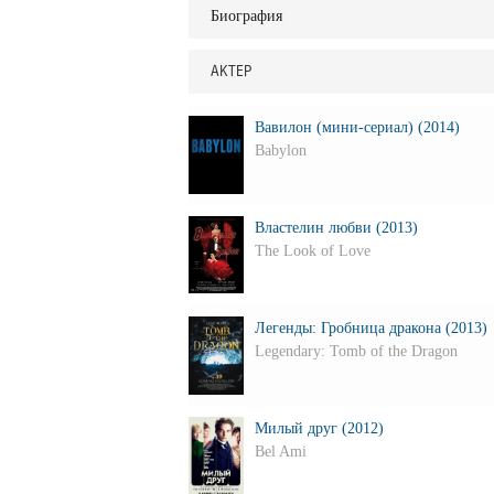
Биография
АКТЕР
Вавилон (мини-сериал) (2014)
Babylon
Властелин любви (2013)
The Look of Love
Легенды: Гробница дракона (2013)
Legendary: Tomb of the Dragon
Милый друг (2012)
Bel Ami