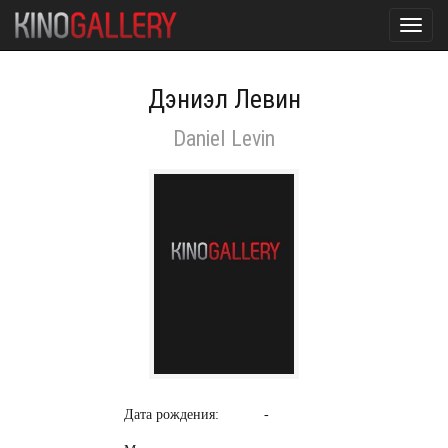
Toggl
navig
Дэниэл Левин
Daniel Levin
Дата рождения:
-