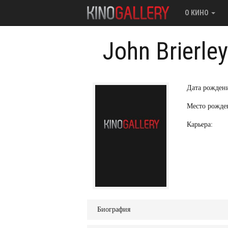
О КИНО
John Brierley
Дата рожден
Место рожде
Карьера:
Биография