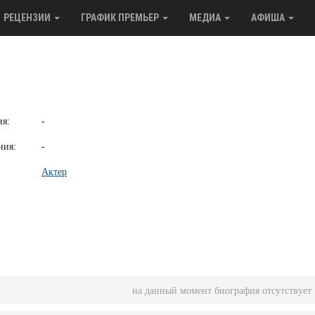
РЕЦЕНЗИИ
ГРАФИК ПРЕМЬЕР
МЕДИА
АФИША
ия:
-
ния:
-
Актер
на данный момент биография отсутствует