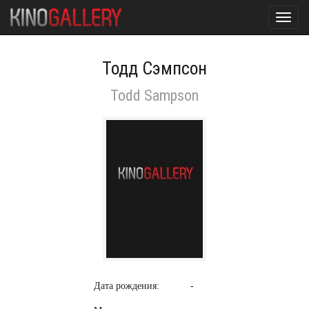
Toggl
navig
Тодд Сэмпсон
Todd Sampson
Дата рождения:
-