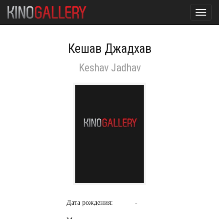
Toggl
navig
Кешав Джадхав
Keshav Jadhav
Дата рождения:
-