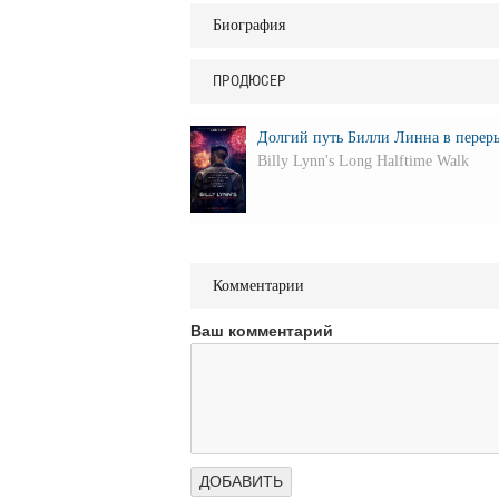
Биография
ПРОДЮСЕР
Долгий путь Билли Линна в переры
Billy Lynn's Long Halftime Walk
Комментарии
Ваш комментарий