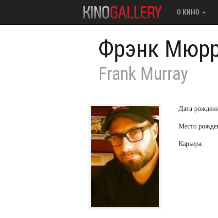
О КИНО
Фрэнк Мюр
Frank Murray
Дата рожден
Место рожде
Карьера: