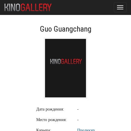
Toggl
navig
Guo Guangchang
Дата рождения:
-
Место рождения:
-
Карьера:
Продюсер