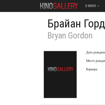
О КИНО
Брайан Гор
Bryan Gordon
Дата рожден
Место рожде
Карьера: