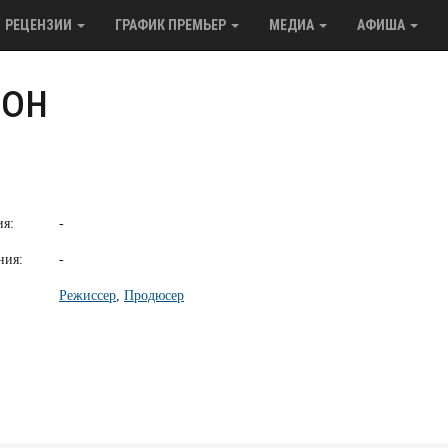
РЕЦЕНЗИИ
ГРАФИК ПРЕМЬЕР
МЕДИА
АФИША
дон
ия:
-
ния:
-
Режиссер
,
Продюсер