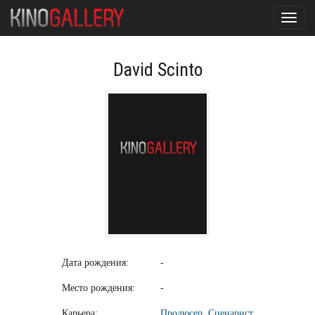
Toggl
navig
David Scinto
Дата рождения:
-
Место рождения:
-
Карьера:
Продюсер
,
Сценарист