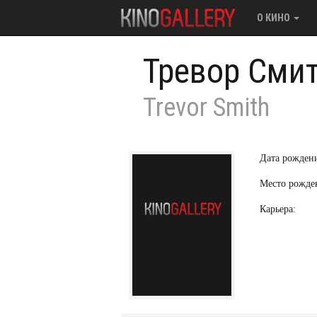
О КИНО
Тревор Сми
Trevor Smith
Дата рожден
Место рожде
Карьера: