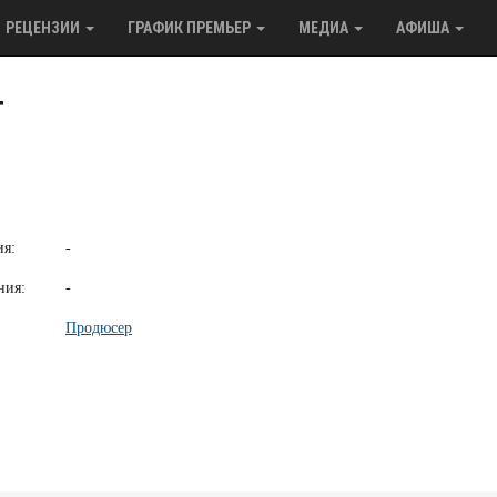
РЕЦЕНЗИИ
ГРАФИК ПРЕМЬЕР
МЕДИА
АФИША
т
ия:
-
ния:
-
Продюсер