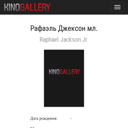
Toggl
navig
Рафаэль Джексон мл.
Raphael Jackson Jr.
Дата рождения:
-