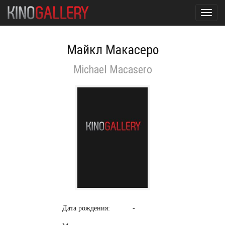
Toggl
navig
Майкл Макасеро
Michael Macasero
Дата рождения:
-