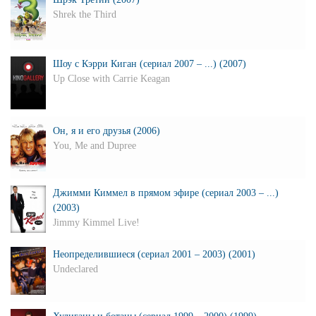
Shrek the Third
Шоу с Кэрри Киган (сериал 2007 – ...) (2007)
Up Close with Carrie Keagan
Он, я и его друзья (2006)
You, Me and Dupree
Джимми Киммел в прямом эфире (сериал 2003 – ...)
(2003)
Jimmy Kimmel Live!
Неопределившиеся (сериал 2001 – 2003) (2001)
Undeclared