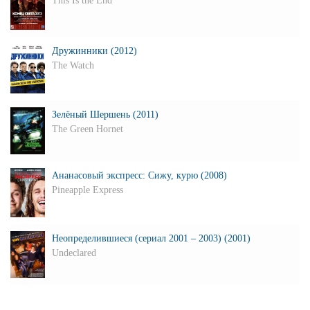
This Is the End
Дружинники (2012)
The Watch
Зелёный Шершень (2011)
The Green Hornet
Ананасовый экспресс: Сижу, курю (2008)
Pineapple Express
Неопределившиеся (сериал 2001 – 2003) (2001)
Undeclared