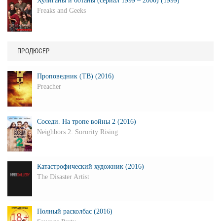
Хулиганы и ботаны (сериал 1999 – 2000) (1999)
Freaks and Geeks
ПРОДЮСЕР
Проповедник (ТВ) (2016)
Preacher
Соседи. На тропе войны 2 (2016)
Neighbors 2: Sorority Rising
Катастрофический художник (2016)
The Disaster Artist
Полный расколбас (2016)