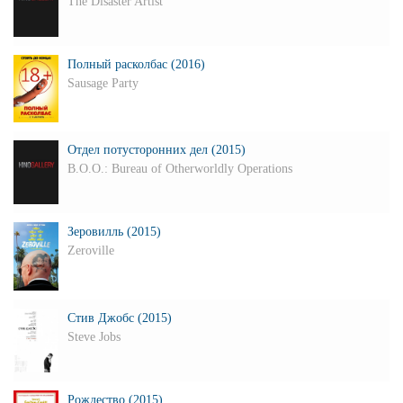
The Disaster Artist
Полный расколбас (2016)
Sausage Party
Отдел потусторонних дел (2015)
B.O.O.: Bureau of Otherworldly Operations
Зеровилль (2015)
Zeroville
Стив Джобс (2015)
Steve Jobs
Рождество (2015)