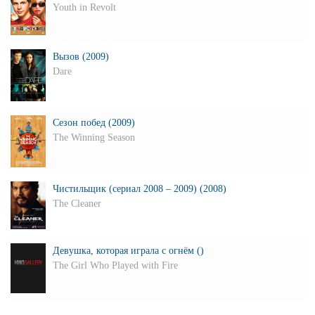
Youth in Revolt
Вызов (2009)
Dare
Сезон побед (2009)
The Winning Season
Чистильщик (сериал 2008 – 2009) (2008)
The Cleaner
Девушка, которая играла с огнём ()
The Girl Who Played with Fire