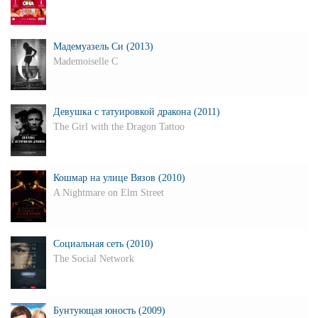
Мадемуазель Си (2013)
Mademoiselle C
Девушка с татуировкой дракона (2011)
The Girl with the Dragon Tattoo
Кошмар на улице Вязов (2010)
A Nightmare on Elm Street
Социальная сеть (2010)
The Social Network
Бунтующая юность (2009)