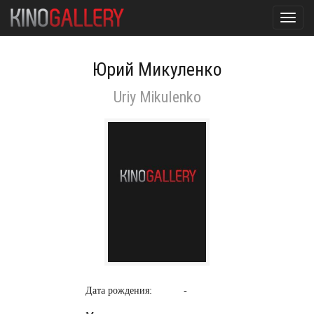
Toggl
navig
Юрий Микуленко
Uriy Mikulenko
Дата рождения:
-