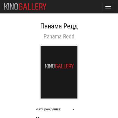
Toggl
navig
Панама Редд
Panama Redd
Дата рождения:
-