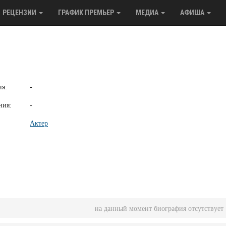
РЕЦЕНЗИИ
ГРАФИК ПРЕМЬЕР
МЕДИА
АФИША
ия:
-
ния:
-
Актер
на данный момент биография отсутствует