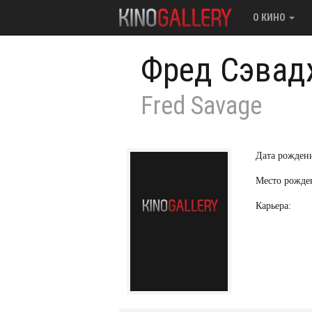
О КИНО
Фред Сэвад
Fred Savage
Дата рожден
Место рожде
Карьера: