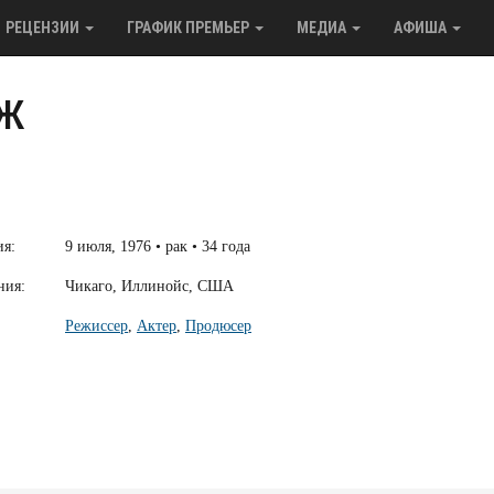
РЕЦЕНЗИИ
ГРАФИК ПРЕМЬЕР
МЕДИА
АФИША
ж
ия:
9 июля, 1976 • рак • 34 года
ния:
Чикаго, Иллинойс, США
Режиссер
,
Актер
,
Продюсер