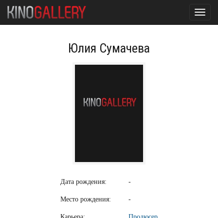
Toggl
navig
Юлия Сумачева
Дата рождения:
-
Место рождения:
-
Карьера:
Продюсер