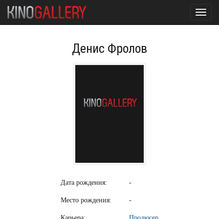
Toggl
navig
Денис Фролов
Дата рождения:
-
Место рождения:
-
Карьера:
Продюсер