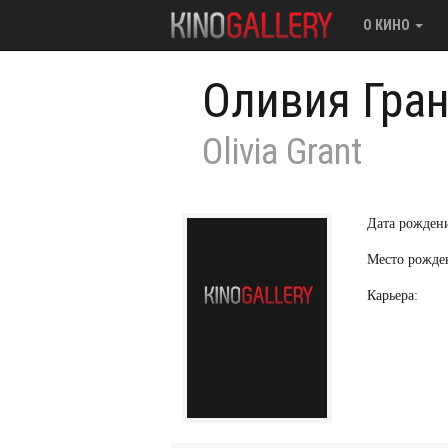
О КИНО
Оливия Гран
Olivia Grant
Дата рожден
Место рожде
Карьера: