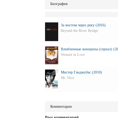
Биография
За мостом через реку (2016)
Beyond the River Bridge
Влюбленные женщины (сериал) (20
Women in Love
Мистер Ганджубас (2010)
Mr. Nice
Комментарии
Ваш комментарий