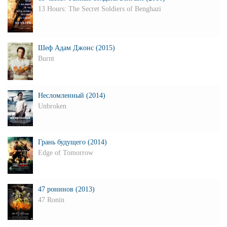
13 Hours: The Secret Soldiers of Benghazi
Шеф Адам Джонс (2015)
Burnt
Несломленный (2014)
Unbroken
Грань будущего (2014)
Edge of Tomorrow
47 ронинов (2013)
47 Ronin