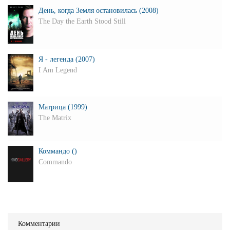
День, когда Земля остановилась (2008)
The Day the Earth Stood Still
Я - легенда (2007)
I Am Legend
Матрица (1999)
The Matrix
Коммандо ()
Commando
Комментарии