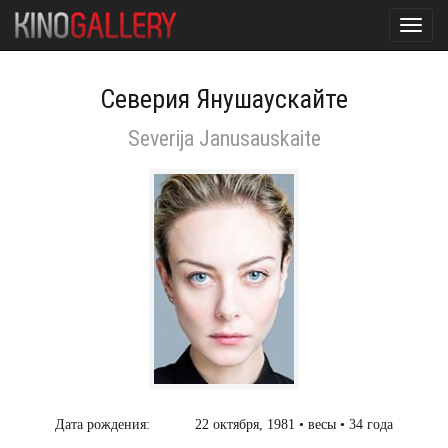
Toggl
navig
Северия Янушаускайте
Severija Janusauskaite
Дата рождения:
22 октября, 1981 • весы • 34 года