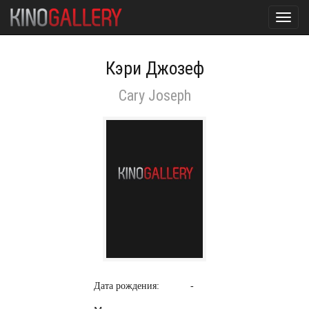
Toggl
navig
Кэри Джозеф
Cary Joseph
Дата рождения:
-