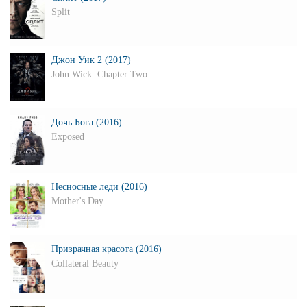
Split
Джон Уик 2 (2017)
John Wick: Chapter Two
Дочь Бога (2016)
Exposed
Несносные леди (2016)
Mother's Day
Призрачная красота (2016)
Collateral Beauty