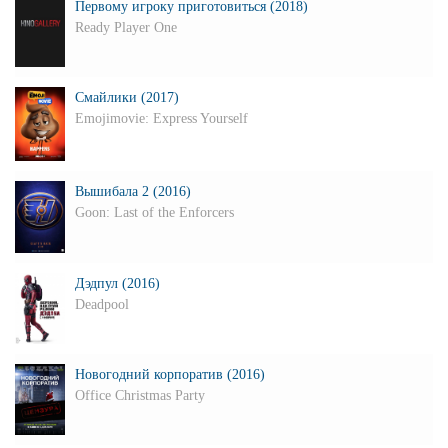
Первому игроку приготовиться (2018)
Ready Player One
Смайлики (2017)
Emojimovie: Express Yourself
Вышибала 2 (2016)
Goon: Last of the Enforcers
Дэдпул (2016)
Deadpool
Новогодний корпоратив (2016)
Office Christmas Party