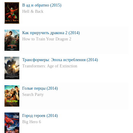
В ад и обратно (2015)
Hell & Back
Как приручить дракона 2 (2014)
How to Train Your Dragon 2
Трансформеры: Эпоха истребления (2014)
Transformers: Age of Extinction
Голые перцы (2014)
Search Party
Город героев (2014)
Big Hero 6